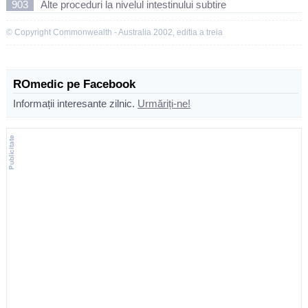
903
Alte proceduri la nivelul intestinului subtire
© Copyright Commonwealth - Australia 2002, editia a treia
ROmedic pe Facebook
Informații interesante zilnic.
Urmăriți-ne!