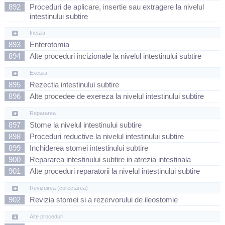
892
Proceduri de aplicare, insertie sau extragere la nivelul
intestinului subtire
Incizia
893
Enterotomia
894
Alte proceduri incizionale la nivelul intestinului subtire
Excizia
895
Rezectia intestinului subtire
896
Alte procedee de exereza la nivelul intestinului subtire
Repararea
897
Stome la nivelul intestinului subtire
898
Proceduri reductive la nivelul intestinului subtire
899
Inchiderea stomei intestinului subtire
900
Repararea intestinului subtire in atrezia intestinala
901
Alte proceduri reparatorii la nivelul intestinului subtire
Revizuirea (corectarea)
902
Revizia stomei si a rezervorului de ileostomie
Alte proceduri